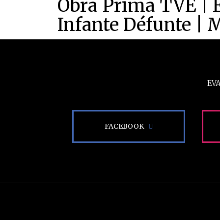
Obra Prima TVE | 
Infante Défunte | 
EV
FACEBOOK