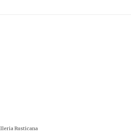
o
lleria Rusticana