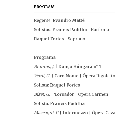
PROGRAM
Regente:
Evandro Matté
Solistas:
Francis Padilha |
Barítono
Raquel Fortes |
Soprano
Programa
Brahms, J.
|
Dança Húngara n
°
1
Verdi, G.
|
Caro Nome
| Ópera Rigolett
Solista:
Raquel Fortes
Bizet, G.
|
Toreador
| Ópera Carmen
Solista:
Francis Padilha
Mascagni, P.
|
Intermezzo
| Ópera Cava