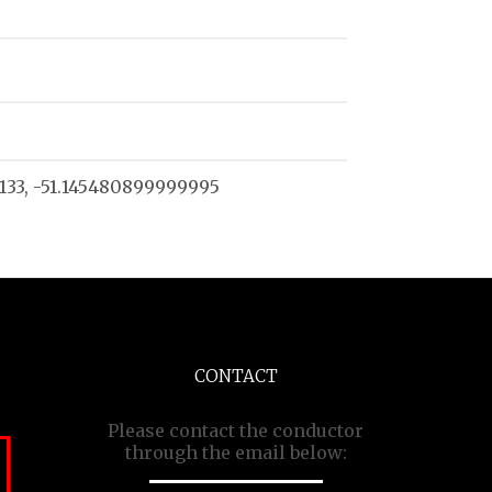
0133, -51.145480899999995
CONTACT
Please contact the conductor
through the email below: