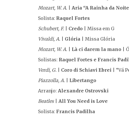
Mozart, W. A.
|
Aria “A Rainha da Noit
Solista:
Raquel Fortes
Schubert, F.
|
Credo
| Missa em G
Vivaldi, A.
|
Glória
| Missa Glória
Mozart, W. A.
|
Là ci darem la mano
| Ó
Solistas:
Raquel Fortes e Francis Padi
Verdi, G.
|
Coro di Schiavi Ebrei
| “Vá 
Piazzolla, A.
|
Libertango
Arranjo:
Alexandre Ostrovski
Beatles
|
All You Need is Love
Solista:
Francis Padilha