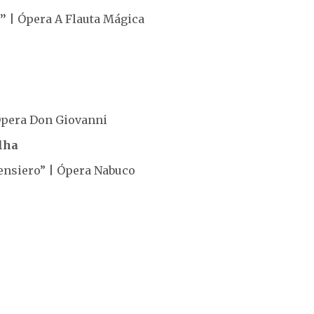
e”
| Ópera A Flauta Mágica
pera Don Giovanni
lha
Pensiero” | Ópera Nabuco